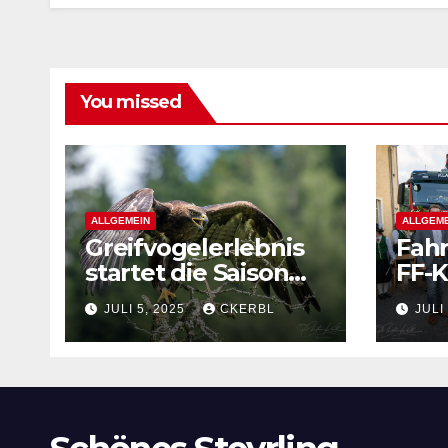
You missed
ALLGEMEIN
ALLGEME
Greifvogelerlebnis
Fah
startet die Saison
FF-K
2025
JULI 5, 2025
CKERBL
JULI