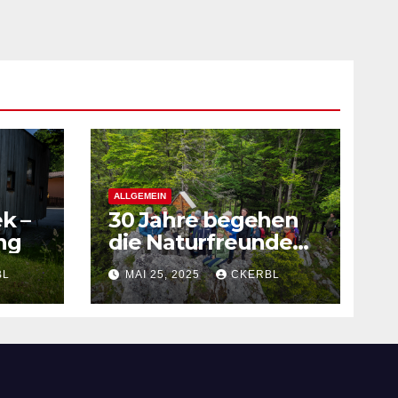
ALLGEMEIN
k –
30 Jahre begehen
ng
die Naturfreunde
Steyrling-Klaus
BL
MAI 25, 2025
CKERBL
bereits den
Pastorensteig