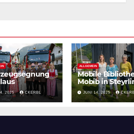
IN
ALLGEMEIN
rzeugsegnung
Mobile Bibliothe
laus
Mobib in Steyrli
 4, 2025
CKERBL
JUNI 14, 2025
CKER