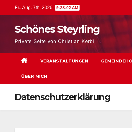
Zum
Fr.. Aug. 7th, 2026
9:28:03 AM
Inhalt
springen
Schönes Steyrling
Private Seite von Christian Kerbl
VERANSTALTUNGEN
GEMEINDEH
ÜBER MICH
Datenschutzerklärung