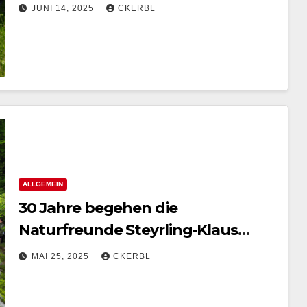
JUNI 14, 2025
CKERBL
ALLGEMEIN
30 Jahre begehen die
Naturfreunde Steyrling-Klaus
bereits den Pastorensteig
MAI 25, 2025
CKERBL