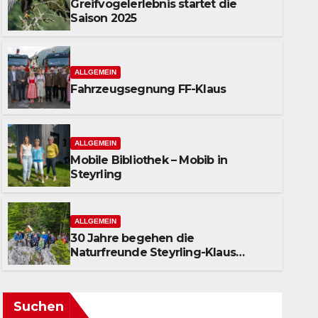
Greifvogelerlebnis startet die
Saison 2025
ALLGEMEIN
Fahrzeugsegnung FF-Klaus
ALLGEMEIN
Mobile Bibliothek – Mobib in
Steyrling
ALLGEMEIN
30 Jahre begehen die
Naturfreunde Steyrling-Klaus
bereits den Pastorensteig
Suchen