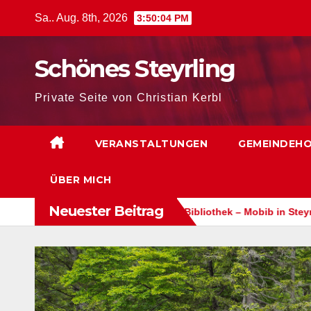
Zum
Sa.. Aug. 8th, 2026
3:50:05 PM
Inhalt
springen
Schönes Steyrling
Private Seite von Christian Kerbl
VERANSTALTUNGEN
GEMEINDEH
ÜBER MICH
Neuester Beitrag
g FF-Klaus
Mobile Bibliothek – Mobib in Steyrling
30